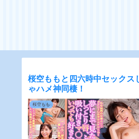
桜空ももと四六時中セックス
ゃハメ神同棲！
桜空もも