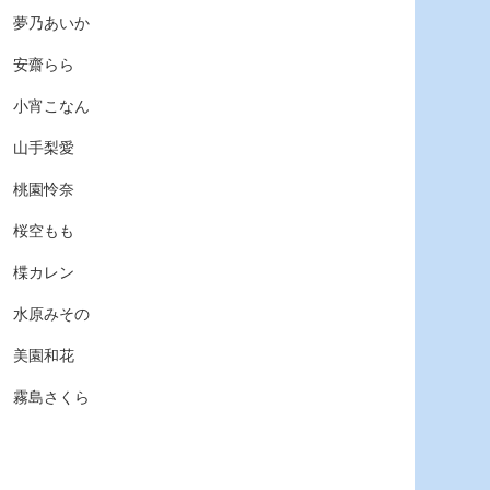
夢乃あいか
安齋らら
小宵こなん
山手梨愛
桃園怜奈
桜空もも
楪カレン
水原みその
美園和花
霧島さくら