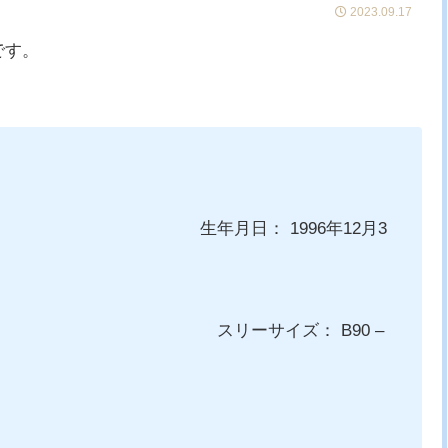
2023.09.17
です。
報
1996年12月3
日
ズ： B90 –